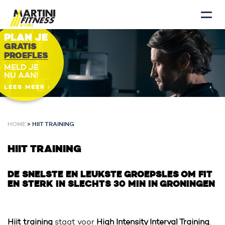
PLAN JE
GRATIS
PROEFLES
MELD JE
NU AAN!
LEES MEER
HOME
>
HIIT TRAINING
HIIT TRAINING
DE SNELSTE EN LEUKSTE GROEPSLES OM FIT
EN STERK IN SLECHTS 30 MIN IN GRONINGEN
Hiit training
staat voor
High Intensity Interval Training
.