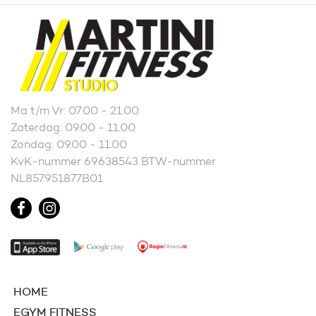
Ma t/m Vr: 07.00 - 21.00
Zaterdag: 09.00 - 11.00
Zondag: 09.00 - 11.00
KvK-nummer 69638543 BTW-nummer
NL857951877B01
HOME
EGYM FITNESS