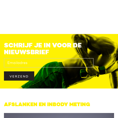
SCHRIJF JE IN VOOR DE
NIEUWSBRIEF
VERZEND
AFSLANKEN EN INBODY METING